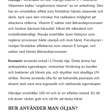
Vitaminen kallas ”ungdomens vitamin” av en anledning. Den
har en omedelbar effekt som förbättrar hårets utseende och
skick. tack vare den minskar fria radikalers möjlighet att
attackera cellerna. Vitamin E saktar ned åldrandeprocessen
och hindrar därmed håravfall. Håret blir silkeslent och
motståndskraftigt. Risolja innehåller även fettsyror som
reglerar processer både utanpå och inuti håret. Ferulsyran i
risoljan förstärker effekterna som vitamin E bringar, och
saktar ned hårets åldrandeprocesser.
Kumarin
används också i L’Oreals olja. Detta ämne har
antiseptiska egenskaper, motverkar förökning av baciller
och bakterier på hårets yta, och skyddar mot skadliga UV-
strålar. Ämnet används ofta för att behandla psoriasis och
eksem tack vare sina lugnande och stärkande egenskaper.
Håroljan innehåller 100 ml och är en effektiv metod. En till
två doser räcker gott och väl för att täcka håret.
HUR ANVÄNDER MAN OLJAN?