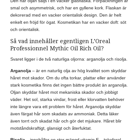
Den här oljan säljs i en vacker glasflaska. Förpackningen är
smal och asymmetrisk, och har en gyllene kork. Flaskan är
dekorerad med en vacker orientalisk design. Den är helt
enkelt en fröjd för ögat. Kosmetikan har en vacker doft: söt
och orientalisk.
Så vad innehåller egentligen L’Oreal
Professionnel Mythic Oil Rich Oil?
Svaret ligger i de två naturliga oljorna: arganolja och risolja.
Arganolja
– är en naturlig olja av hög kvalitet som skyddar
håret mot skador. Om du ofta torkar, plattar eller använder
stark kosmetika finns det ingen bättre produkt än arganolja.
Oljan skyddar håret mot mekaniska skador och jobbigt
väder. Het sol, starka vindar, frost eller klorvatten behöver
inte längre vara ett problem för håret. Arganolja skyddar
även färgat hår som skadats av ammoniak. Detta läker
även torrt och skadat hår och gör det mjukare. Håret blir
motståndskraftigt, glansigt och återfuktat.
Risolja
– innehåller en stor mängd vitamin E – tokoferol.